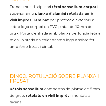
Treball multidisciplinari
rètol sense llum corpori
superior amb
planxa d’alumini retolada amb
vinil imprès i laminat
per protecció exterior i a
sobre logo corpori en PVC pintat de 10mm de
gruix. Porta d’entrada amb planxa perforada feta a
mida i pintada en color or amb logo a sobre fet
amb ferro fresat i pintat.
DINGO. ROTULACIÓ SOBRE PLANXA I
FRESAT.
Rètols sense llum
compostos de planxa de 8mm
de gruix,
retolats en vinil imprès
i muntats a
façana.