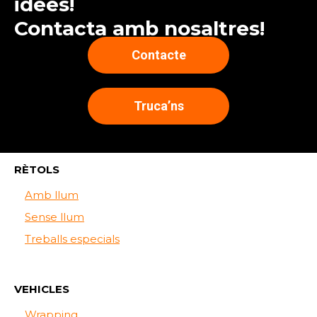
idees!
Contacta amb nosaltres!
Contacte
Truca’ns
RÈTOLS
Amb llum
Sense llum
Treballs especials
VEHICLES
Wrapping