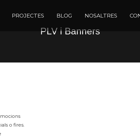
PROJECTES
BLOG
NOSALTRES
CO
PLV i Banners
omocions
ls o fires.
e