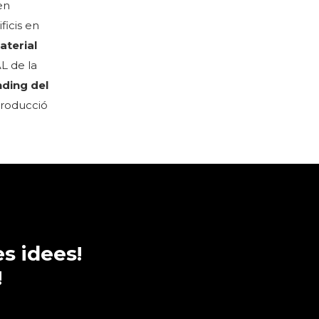
en
ficis en
aterial
AL de la
nding del
producció
s idees!
!