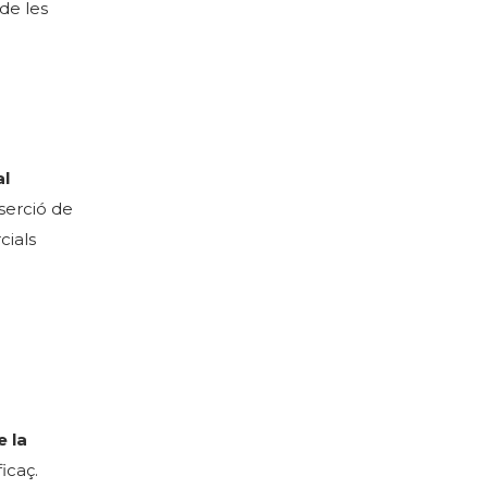
de les
al
serció de
cials
e la
icaç.