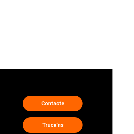
Contacte
Truca’ns