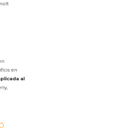
molt
en
ficis en
plicada al
eny,
IÓ