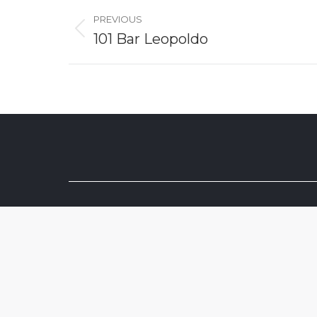
Album
navigation
PREVIOUS
Previous
101 Bar Leopoldo
album: